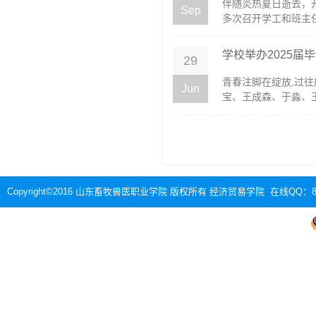
伴随炎热夏日逝去，
Sep
多次召开学工和班主任
学校举办2025届
29
青春注脚在绽放,过往
Jun
宝、王成森、于淼、王
Copyright©2016 山东畜牧兽医职业学院 版权所有 经济贸易学院 在线QQ：88