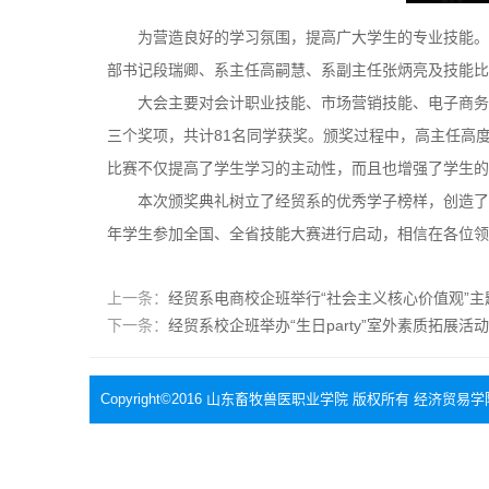
为营造良好的学习氛围，提高广大学生的专业技能。10
部书记段瑞卿、系主任高嗣慧、系副主任张炳亮及技能比
大会主要对会计职业技能、市场营销技能、电子商务
三个奖项，共计81名同学获奖。颁奖过程中，高主任高
比赛不仅提高了学生学习的主动性，而且也增强了学生的
本次颁奖典礼树立了经贸系的优秀学子榜样，创造了
年学生参加全国、全省技能大赛进行启动，相信在各位领
上一条：
经贸系电商校企班举行“社会主义核心价值观”主
下一条：
经贸系校企班举办“生日party”室外素质拓展活动
Copyright©2016 山东畜牧兽医职业学院 版权所有 经济贸易学院