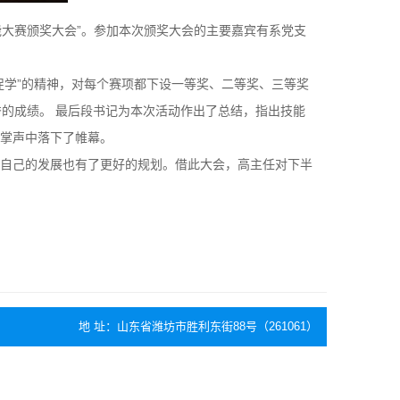
期技能大赛颁奖大会”。参加本次颁奖大会的主要嘉宾有系党支
促学”的精神，对每个赛项都下设一等奖、二等奖、三等奖
的成绩。 最后段书记为本次活动作出了总结，指出技能
掌声中落下了帷幕。
自己的发展也有了更好的规划。借此大会，高主任对下半
地 址：山东省潍坊市胜利东街88号（261061）