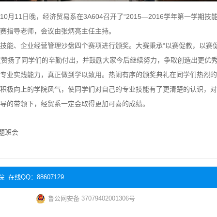
月11日晚，经济贸易系在3A604召开了“2015—2016学年第一学
赛指导老师，会议由张炳亮主任主持。
技能、企业经营管理沙盘四个赛项进行颁奖。大赛秉承“以赛促教，以赛
度赞扬了同学们的辛勤付出，并鼓励大家今后继续努力，争取创造出更优秀
专业实践能力，真正做到学以致用。热闹有序的颁奖典礼在同学们热烈的
积极向上的学院风气，使同学们对自己的专业技能有了更清楚的认识，对
导的带领下，经贸系一定会取得更加可喜的成绩。
题班会
 在线QQ：88607129
鲁公网安备 37079402001306号